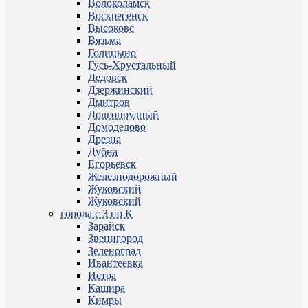
Волоколамск
Воскресенск
Высоковс
Вязьма
Голицыно
Гусь-Хрустальный
Дедовск
Дзержинский
Дмитров
Долгопрудный
Домодедово
Дрезна
Дубна
Егорьевск
Железнодорожный
Жуковский
Жуковский
города с З по К
Зарайск
Звенигород
Зеленоград
Ивантеевка
Истра
Кашира
Кимры