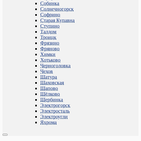
Собинка
Солнечногорск
Софрино
Старая Купавна
Ступино
Талдом
Троицк
Фрязино
Фряново
Химки
Хотьково
Черноголовка
Чехов
Шатура
Шаховская
Щапово
Щёлково
Щербинка
Электрогорск
Электросталь
Электроугли
Яхрома