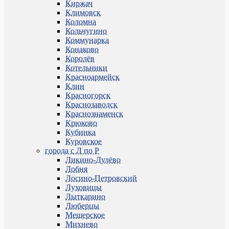
Киржач
Климовск
Коломна
Кольчугино
Коммунарка
Конаково
Королёв
Котельники
Красноармейск
Клин
Красногорск
Краснозаводск
Краснознаменск
Крюково
Кубинка
Куровское
города с Л по Р
Ликино-Дулёво
Лобня
Лосино-Петровский
Луховицы
Лыткарино
Люберцы
Мещерское
Михнево