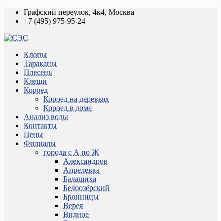
Графский переулок, 4к4, Москва
+7 (495) 975-95-24
Клопы
Тараканы
Плесень
Клещи
Короед
Короед на деревьях
Короед в доме
Анализ воды
Контакты
Цены
Филиалы
города с А по Ж
Александров
Апрелевка
Балашиха
Белоозёрский
Бронницы
Верея
Видное