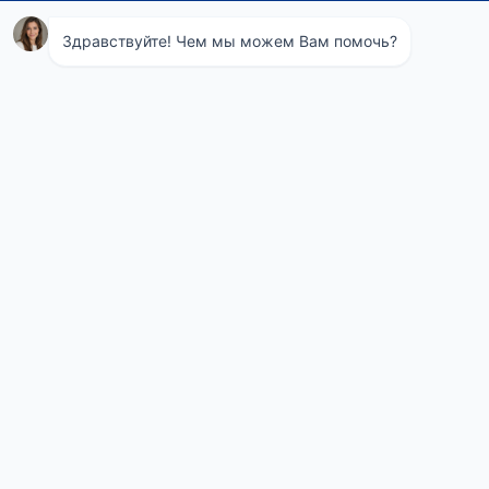
Навигация
Понедельник
08:00 - 21:00
по
Вторник
08:00 - 21:00
Среда
08:00 - 21:00
записям
Четверг
08:00 - 21:00
Пятница
08:00 - 21:00
Суббота
08:00 - 21:00
Воскресенье
08:00 - 21:00
Телефон СЭС
+7 (495) 975-95-24
Contact Us