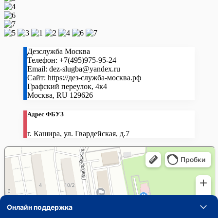
Дезслужба Москва
Телефон:
+7(495)975-95-24
Email:
dez-slugba@yandex.ru
Сайт:
https://дез-служба-москва.рф
Графский переулок, 4к4
Москва
,
RU
129626
Адрес ФБУЗ
г. Кашира, ул. Гвардейская, д.7