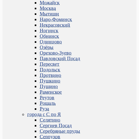
Можайск
Москва
Мытищи
Наро-Фоминск
Некрасовский
Ногинск
Обнинск
Одинцово
Озёры
Орехово-Зуево
Павловский Посад
Пересвет
Подольск
Протвино
Пушкино
Пущино
Раменское
Реутов
Рошаль
Руза
города с С по Я
Селятино
Сергиев Посад
Серебряные пруды
Серпухов