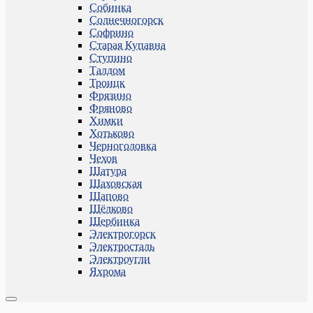
Собинка
Солнечногорск
Софрино
Старая Купавна
Ступино
Талдом
Троицк
Фрязино
Фряново
Химки
Хотьково
Черноголовка
Чехов
Шатура
Шаховская
Щапово
Щёлково
Щербинка
Электрогорск
Электросталь
Электроугли
Яхрома