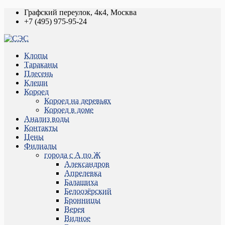
Графский переулок, 4к4, Москва
+7 (495) 975-95-24
Клопы
Тараканы
Плесень
Клещи
Короед
Короед на деревьях
Короед в доме
Анализ воды
Контакты
Цены
Филиалы
города с А по Ж
Александров
Апрелевка
Балашиха
Белоозёрский
Бронницы
Верея
Видное