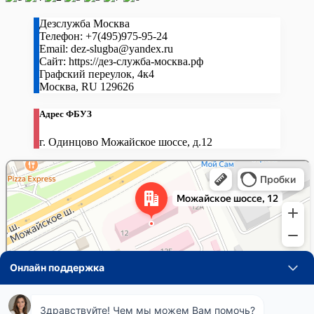
Дезслужба Москва
Телефон:
+7(495)975-95-24
Email:
dez-slugba@yandex.ru
Сайт:
https://дез-служба-москва.рф
Графский переулок, 4к4
Москва
,
RU
129626
Адрес ФБУЗ
г. Одинцово Можайское шоссе, д.12
Навигация