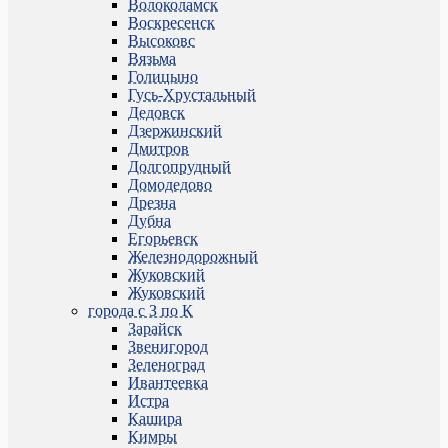
Волоколамск
Воскресенск
Высоковс
Вязьма
Голицыно
Гусь-Хрустальный
Дедовск
Дзержинский
Дмитров
Долгопрудный
Домодедово
Дрезна
Дубна
Егорьевск
Железнодорожный
Жуковский
Жуковский
города с З по К
Зарайск
Звенигород
Зеленоград
Ивантеевка
Истра
Кашира
Кимры