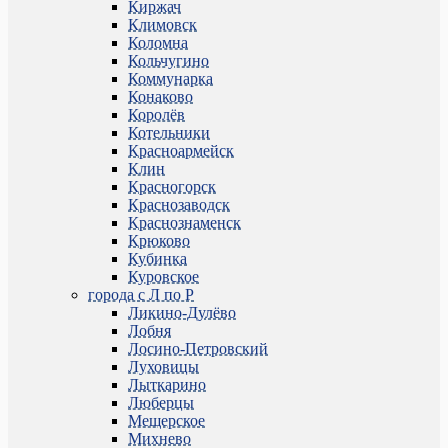
Киржач
Климовск
Коломна
Кольчугино
Коммунарка
Конаково
Королёв
Котельники
Красноармейск
Клин
Красногорск
Краснозаводск
Краснознаменск
Крюково
Кубинка
Куровское
города с Л по Р
Ликино-Дулёво
Лобня
Лосино-Петровский
Луховицы
Лыткарино
Люберцы
Мещерское
Михнево