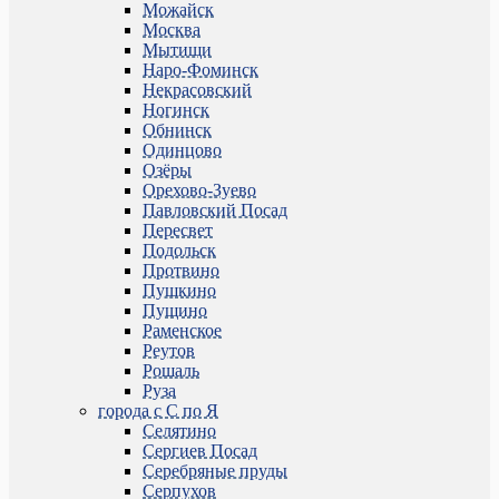
Можайск
Москва
Мытищи
Наро-Фоминск
Некрасовский
Ногинск
Обнинск
Одинцово
Озёры
Орехово-Зуево
Павловский Посад
Пересвет
Подольск
Протвино
Пушкино
Пущино
Раменское
Реутов
Рошаль
Руза
города с С по Я
Селятино
Сергиев Посад
Серебряные пруды
Серпухов