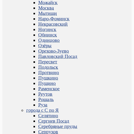
Можайск
Москва
Мытищи
Наро-Фоминск
Некрасовский
Ногинск
Обнинск
Одинцово
Озёры
Орехово-Зуево
Павловский Посад
Пересвет
Подольск
Протвино
Пушкино
Пущино
Раменское
Реутов
Рошаль
Руза
города с С по Я
Селятино
Сергиев Посад
Серебряные пруды
Серпухов