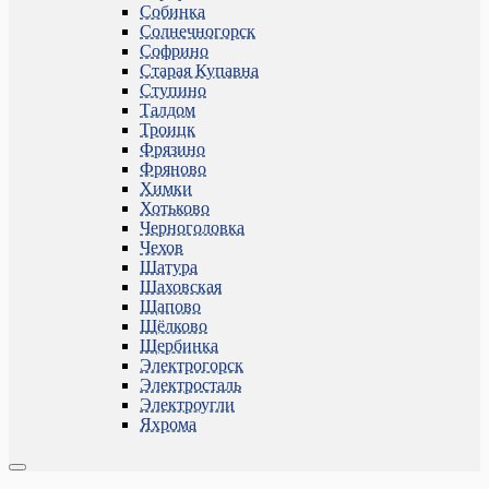
Собинка
Солнечногорск
Софрино
Старая Купавна
Ступино
Талдом
Троицк
Фрязино
Фряново
Химки
Хотьково
Черноголовка
Чехов
Шатура
Шаховская
Щапово
Щёлково
Щербинка
Электрогорск
Электросталь
Электроугли
Яхрома