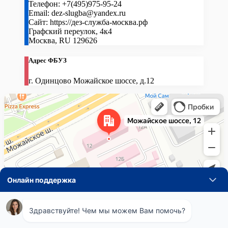
Телефон:
+7(495)975-95-24
Email:
dez-slugba@yandex.ru
Сайт:
https://дез-служба-москва.рф
Графский переулок, 4к4
Москва
,
RU
129626
Адрес ФБУЗ
г. Одинцово Можайское шоссе, д.12
Навигация
Понедельник
08:00 - 21:00
по
Вторник
08:00 - 21:00