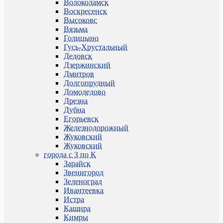
Волоколамск
Воскресенск
Высоковс
Вязьма
Голицыно
Гусь-Хрустальный
Дедовск
Дзержинский
Дмитров
Долгопрудный
Домодедово
Дрезна
Дубна
Егорьевск
Железнодорожный
Жуковский
Жуковский
города с З по К
Зарайск
Звенигород
Зеленоград
Ивантеевка
Истра
Кашира
Кимры