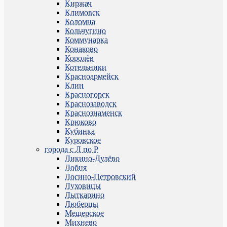
Киржач
Климовск
Коломна
Кольчугино
Коммунарка
Конаково
Королёв
Котельники
Красноармейск
Клин
Красногорск
Краснозаводск
Краснознаменск
Крюково
Кубинка
Куровское
города с Л по Р
Ликино-Дулёво
Лобня
Лосино-Петровский
Луховицы
Лыткарино
Люберцы
Мещерское
Михнево