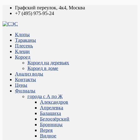
Графский переулок, 4к4, Москва
+7 (495) 975-95-24
Клопы
Тараканы
Плесень
Клещи
Короед
Короед на деревьях
Короед в доме
Анализ воды
Контакты
Цены
Филиалы
города с А по Ж
Александров
Апрелевка
Балашиха
Белоозёрский
Бронницы
Верея
Видное