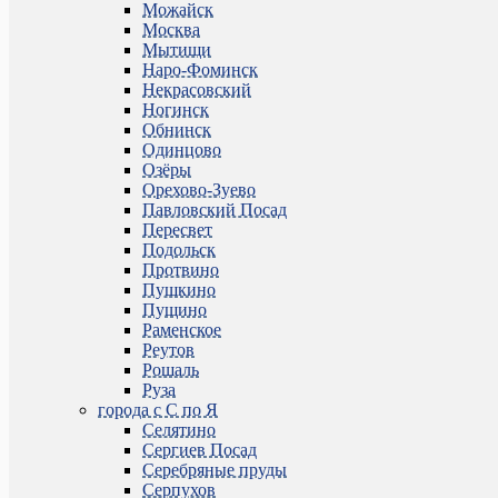
Можайск
Москва
Мытищи
Наро-Фоминск
Некрасовский
Ногинск
Обнинск
Одинцово
Озёры
Орехово-Зуево
Павловский Посад
Пересвет
Подольск
Протвино
Пушкино
Пущино
Раменское
Реутов
Рошаль
Руза
города с С по Я
Селятино
Сергиев Посад
Серебряные пруды
Серпухов