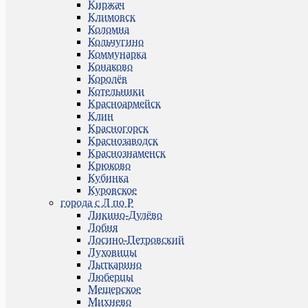
Киржач
Климовск
Коломна
Кольчугино
Коммунарка
Конаково
Королёв
Котельники
Красноармейск
Клин
Красногорск
Краснозаводск
Краснознаменск
Крюково
Кубинка
Куровское
города с Л по Р
Ликино-Дулёво
Лобня
Лосино-Петровский
Луховицы
Лыткарино
Люберцы
Мещерское
Михнево