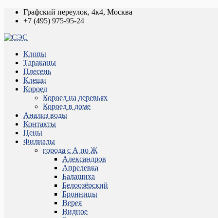
Графский переулок, 4к4, Москва
+7 (495) 975-95-24
Клопы
Тараканы
Плесень
Клещи
Короед
Короед на деревьях
Короед в доме
Анализ воды
Контакты
Цены
Филиалы
города с А по Ж
Александров
Апрелевка
Балашиха
Белоозёрский
Бронницы
Верея
Видное