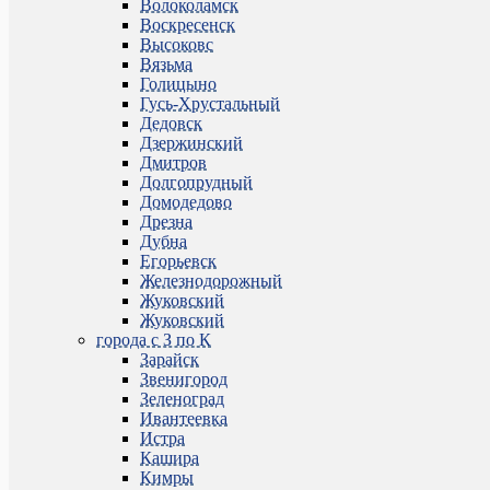
Волоколамск
Воскресенск
Высоковс
Вязьма
Голицыно
Гусь-Хрустальный
Дедовск
Дзержинский
Дмитров
Долгопрудный
Домодедово
Дрезна
Дубна
Егорьевск
Железнодорожный
Жуковский
Жуковский
города с З по К
Зарайск
Звенигород
Зеленоград
Ивантеевка
Истра
Кашира
Кимры