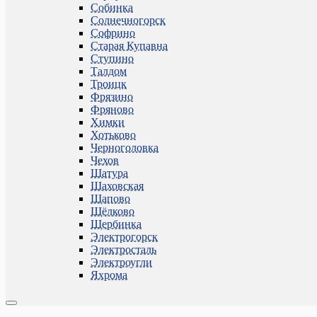
Собинка
Солнечногорск
Софрино
Старая Купавна
Ступино
Талдом
Троицк
Фрязино
Фряново
Химки
Хотьково
Черноголовка
Чехов
Шатура
Шаховская
Щапово
Щёлково
Щербинка
Электрогорск
Электросталь
Электроугли
Яхрома