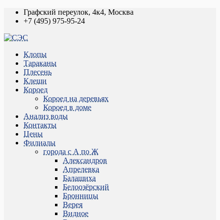
Графский переулок, 4к4, Москва
+7 (495) 975-95-24
Клопы
Тараканы
Плесень
Клещи
Короед
Короед на деревьях
Короед в доме
Анализ воды
Контакты
Цены
Филиалы
города с А по Ж
Александров
Апрелевка
Балашиха
Белоозёрский
Бронницы
Верея
Видное