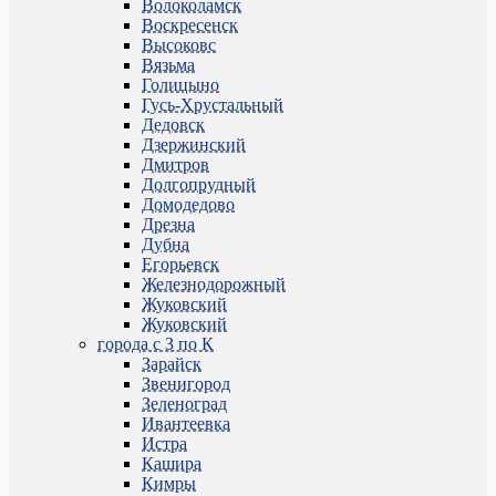
Волоколамск
Воскресенск
Высоковс
Вязьма
Голицыно
Гусь-Хрустальный
Дедовск
Дзержинский
Дмитров
Долгопрудный
Домодедово
Дрезна
Дубна
Егорьевск
Железнодорожный
Жуковский
Жуковский
города с З по К
Зарайск
Звенигород
Зеленоград
Ивантеевка
Истра
Кашира
Кимры