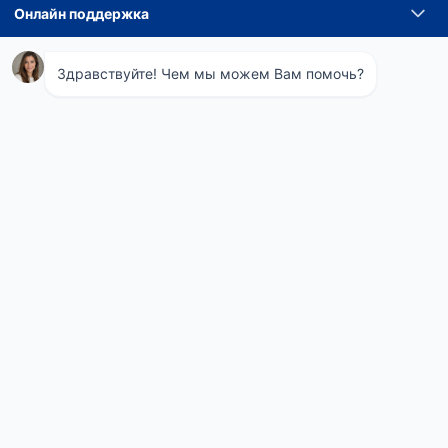
Навигация
Понедельник
08:00 - 21:00
по
Вторник
08:00 - 21:00
Среда
08:00 - 21:00
записям
Четверг
08:00 - 21:00
Пятница
08:00 - 21:00
Суббота
08:00 - 21:00
Воскресенье
08:00 - 21:00
Телефон СЭС
+7 (495) 975-95-24