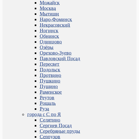
Можайск
Москва
Мытищи
Наро-Фоминск
Некрасовский
Ногинск
Обнинск
Одинцово
Озёры
Орехово-Зуево
Павловский Посад
Пересвет
Подольск
Протвино
Пушкино
Пущино
Раменское
Реутов
Рошаль
Руза
города с С по Я
Селятино
Сергиев Посад
Серебряные пруды
Серпухов