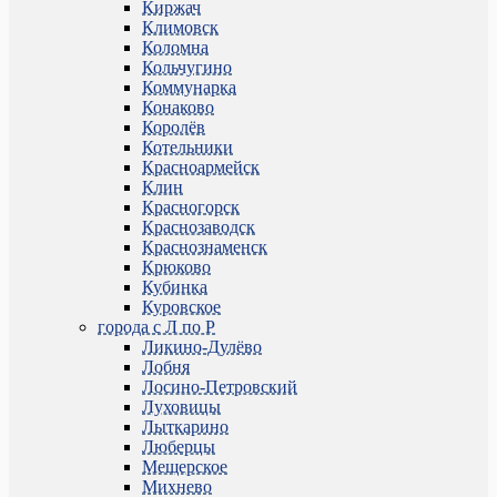
Киржач
Климовск
Коломна
Кольчугино
Коммунарка
Конаково
Королёв
Котельники
Красноармейск
Клин
Красногорск
Краснозаводск
Краснознаменск
Крюково
Кубинка
Куровское
города с Л по Р
Ликино-Дулёво
Лобня
Лосино-Петровский
Луховицы
Лыткарино
Люберцы
Мещерское
Михнево