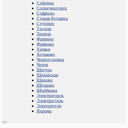
Собинка
Солнечногорск
Софрино
Старая Купавна
Ступино
Талдом
Троицк
Фрязино
Фряново
Химки
Хотьково
Черноголовка
Чехов
Шатура
Шаховская
Щапово
Щёлково
Щербинка
Электрогорск
Электросталь
Электроугли
Яхрома