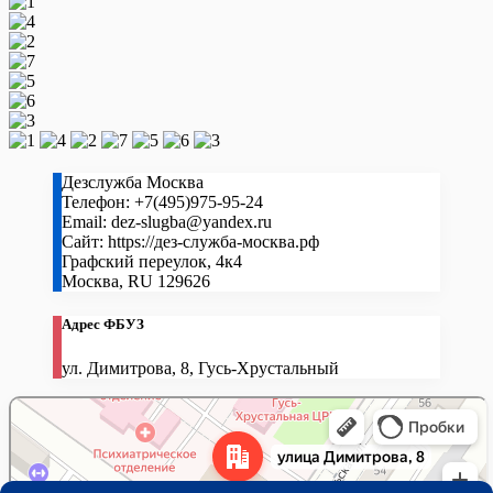
Дезслужба Москва
Телефон:
+7(495)975-95-24
Email:
dez-slugba@yandex.ru
Сайт:
https://дез-служба-москва.рф
Графский переулок, 4к4
Москва
,
RU
129626
Адрес ФБУЗ
ул. Димитрова, 8, Гусь-Хрустальный