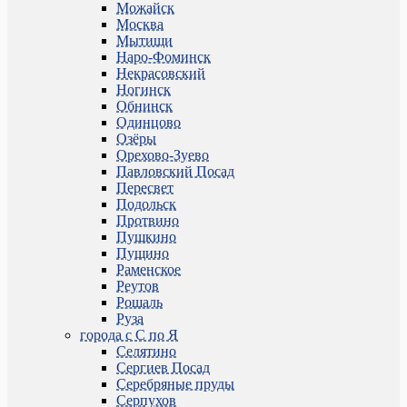
Можайск
Москва
Мытищи
Наро-Фоминск
Некрасовский
Ногинск
Обнинск
Одинцово
Озёры
Орехово-Зуево
Павловский Посад
Пересвет
Подольск
Протвино
Пушкино
Пущино
Раменское
Реутов
Рошаль
Руза
города с С по Я
Селятино
Сергиев Посад
Серебряные пруды
Серпухов