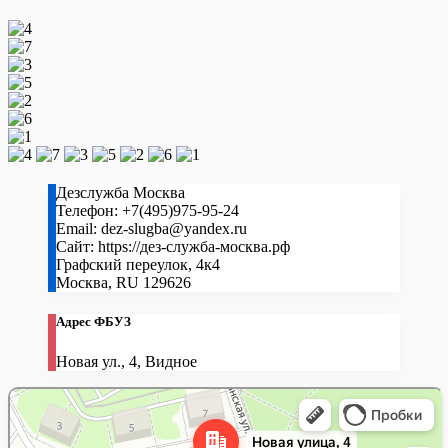
Дезслужба Москва
Телефон:
+7(495)975-95-24
Email:
dez-slugba@yandex.ru
Сайт:
https://дез-служба-москва.рф
Графский переулок, 4к4
Москва
,
RU
129626
Адрес ФБУЗ
Новая ул., 4, Видное