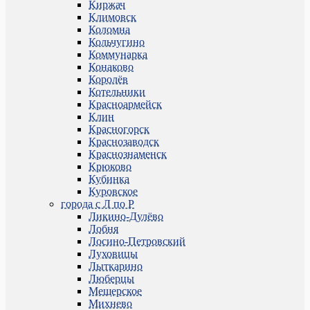
Киржач
Климовск
Коломна
Кольчугино
Коммунарка
Конаково
Королёв
Котельники
Красноармейск
Клин
Красногорск
Краснозаводск
Краснознаменск
Крюково
Кубинка
Куровское
города с Л по Р
Ликино-Дулёво
Лобня
Лосино-Петровский
Луховицы
Лыткарино
Люберцы
Мещерское
Михнево