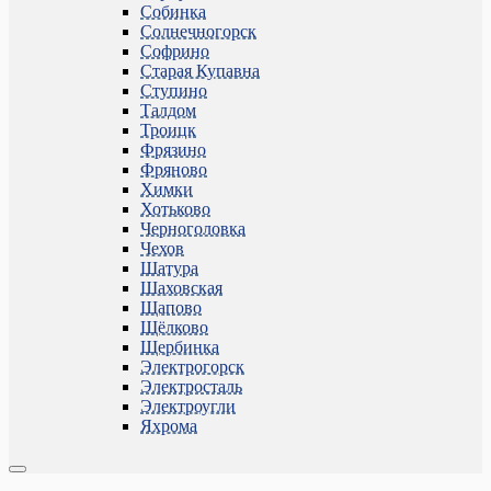
Собинка
Солнечногорск
Софрино
Старая Купавна
Ступино
Талдом
Троицк
Фрязино
Фряново
Химки
Хотьково
Черноголовка
Чехов
Шатура
Шаховская
Щапово
Щёлково
Щербинка
Электрогорск
Электросталь
Электроугли
Яхрома