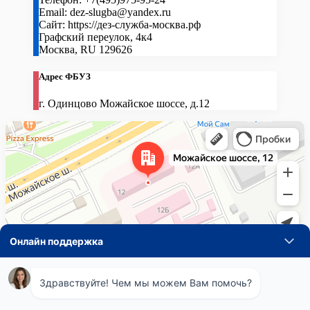
Email:
dez-slugba@yandex.ru
Сайт:
https://дез-служба-москва.рф
Графский переулок, 4к4
Москва
,
RU
129626
Адрес ФБУЗ
г. Одинцово Можайское шоссе, д.12
Навигация
Понедельник
08:00 - 21:00
по
Вторник
08:00 - 21:00
Среда
08:00 - 21:00
записям