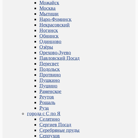
Можайск
Москва
Мытищи
Наро-Фоминск
Некрасовский
Ногинск
Обнинск
Одинцово
Озёры
Орехово-Зуево
Павловский Посад
Пересвет
Подольск
Протвино
Пушкино
Пущино
Раменское
Реутов
Рошаль
Руза
города с С по Я
Селятино
Сергиев Посад
Серебряные пруды
Серпухов