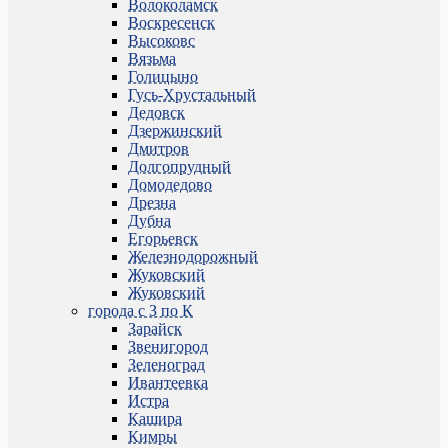
Волоколамск
Воскресенск
Высоковс
Вязьма
Голицыно
Гусь-Хрустальный
Дедовск
Дзержинский
Дмитров
Долгопрудный
Домодедово
Дрезна
Дубна
Егорьевск
Железнодорожный
Жуковский
Жуковский
города с З по К
Зарайск
Звенигород
Зеленоград
Ивантеевка
Истра
Кашира
Кимры