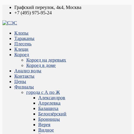
Графский переулок, 4к4, Москва
+7 (495) 975-95-24
Клопы
Тараканы
Плесень
Клещи
Короед
Короед на деревьях
Короед в доме
Анализ воды
Контакты
Цены
Филиалы
города с А по Ж
Александров
Апрелевка
Балашиха
Белоозёрский
Бронницы
Верея
Видное