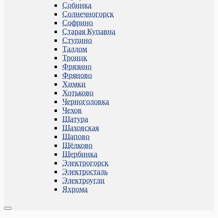
Собинка
Солнечногорск
Софрино
Старая Купавна
Ступино
Талдом
Троицк
Фрязино
Фряново
Химки
Хотьково
Черноголовка
Чехов
Шатура
Шаховская
Щапово
Щёлково
Щербинка
Электрогорск
Электросталь
Электроугли
Яхрома