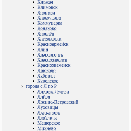
Киржач
Климовск
Коломна
Кольчугино
Коммунарка
Конаково
Королёв
Котельники
Красноармейск
Клин
Красногорск
Краснозаводск
Краснознаменск
Крюково
Кубинка
Куровское
города с Л по Р
Ликино-Дулёво
Лобня
Лосино-Петровский
Луховицы
Лыткарино
Люберцы
Мещерское
Михнево