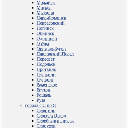
Можайск
Москва
Мытищи
Наро-Фоминск
Некрасовский
Ногинск
Обнинск
Одинцово
Озёры
Орехово-Зуево
Павловский Посад
Пересвет
Подольск
Протвино
Пушкино
Пущино
Раменское
Реутов
Рошаль
Руза
города с С по Я
Селятино
Сергиев Посад
Серебряные пруды
Серпухов