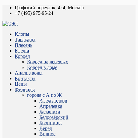
Графский переулок, 4к4, Москва
+7 (495) 975-95-24
Клопы
Тараканы
Плесень
Клещи
Короед
Короед на деревьях
Короед в доме
Анализ воды
Контакты
Цены
Филиалы
города с А по Ж
Александров
Апрелевка
Балашиха
Белоозёрский
Бронницы
Верея
Видное