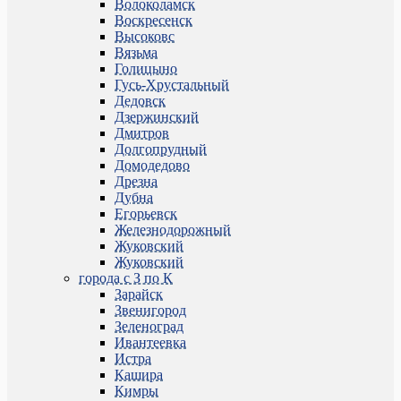
Волоколамск
Воскресенск
Высоковс
Вязьма
Голицыно
Гусь-Хрустальный
Дедовск
Дзержинский
Дмитров
Долгопрудный
Домодедово
Дрезна
Дубна
Егорьевск
Железнодорожный
Жуковский
Жуковский
города с З по К
Зарайск
Звенигород
Зеленоград
Ивантеевка
Истра
Кашира
Кимры