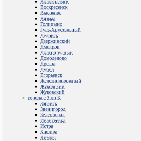
Волоколамск
Воскресенск
Высоковс
Вязьма
Голицыно
Гусь-Хрустальный
Дедовск
Дзержинский
Дмитров
Долгопрудный
Домодедово
Дрезна
Дубна
Егорьевск
Железнодорожный
Жуковский
Жуковский
города с З по К
Зарайск
Звенигород
Зеленоград
Ивантеевка
Истра
Кашира
Кимры