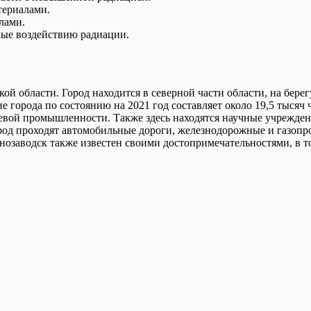
териалами.
лами.
ные воздействию радиации.
ой области. Город находится в северной части области, на бере
е города по состоянию на 2021 год составляет около 19,5 тысяч
евой промышленности. Также здесь находятся научные учрежден
род проходят автомобильные дороги, железнодорожные и газопро
аснозаводск также известен своими достопримечательностями, в