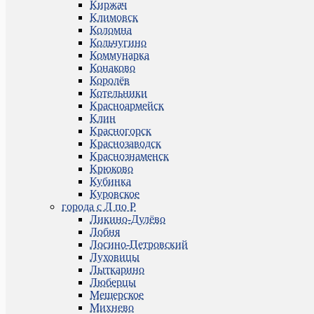
Киржач
Климовск
Коломна
Кольчугино
Коммунарка
Конаково
Королёв
Котельники
Красноармейск
Клин
Красногорск
Краснозаводск
Краснознаменск
Крюково
Кубинка
Куровское
города с Л по Р
Ликино-Дулёво
Лобня
Лосино-Петровский
Луховицы
Лыткарино
Люберцы
Мещерское
Михнево