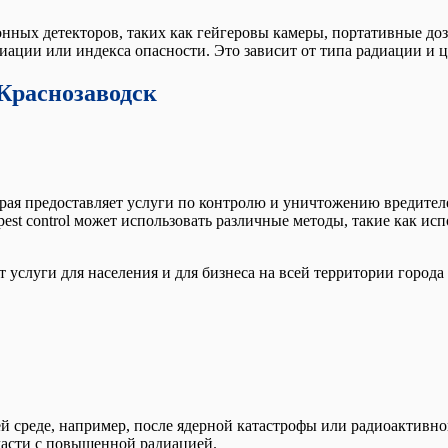
нных детекторов, таких как гейгеровы камеры, портативные д
иации или индекса опасности. Это зависит от типа радиации и ц
 Краснозаводск
орая предоставляет услуги по контролю и уничтожению вредител
pest control может использовать различные методы, такие как ис
услуги для населения и для бизнеса на всей территории города
реде, например, после ядерной катастрофы или радиоактивног
ласти с повышенной радиацией.