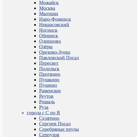
Можайск
Москва
Мытищи
Наро-Фоминск
Некрасовский
Ногинск
Обнинск
Одинцово
Озёры
Орехово-Зуево
Павловский Посад
Пересвет
Подольск
Протвино
Пушкино
Пущино
Раменское
Реутов
Рошаль
Руза
города с С по Я
Селятино
Сергиев Посад
Серебряные пруды
Серпухов