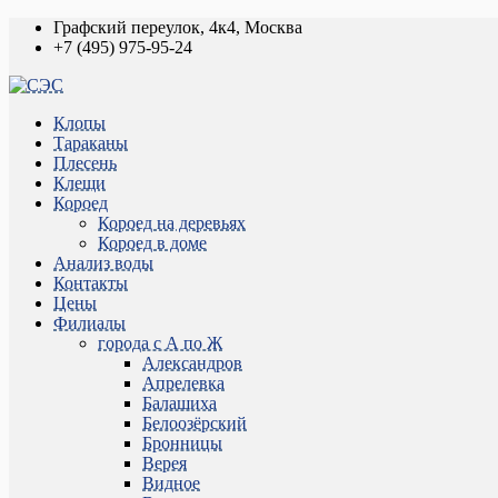
Графский переулок, 4к4, Москва
+7 (495) 975-95-24
Клопы
Тараканы
Плесень
Клещи
Короед
Короед на деревьях
Короед в доме
Анализ воды
Контакты
Цены
Филиалы
города с А по Ж
Александров
Апрелевка
Балашиха
Белоозёрский
Бронницы
Верея
Видное