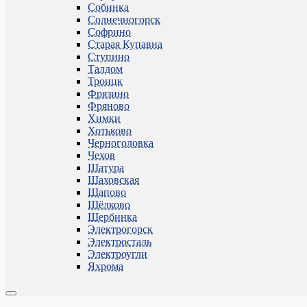
Собинка
Солнечногорск
Софрино
Старая Купавна
Ступино
Талдом
Троицк
Фрязино
Фряново
Химки
Хотьково
Черноголовка
Чехов
Шатура
Шаховская
Щапово
Щёлково
Щербинка
Электрогорск
Электросталь
Электроугли
Яхрома