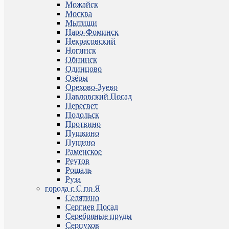
Можайск
Москва
Мытищи
Наро-Фоминск
Некрасовский
Ногинск
Обнинск
Одинцово
Озёры
Орехово-Зуево
Павловский Посад
Пересвет
Подольск
Протвино
Пушкино
Пущино
Раменское
Реутов
Рошаль
Руза
города с С по Я
Селятино
Сергиев Посад
Серебряные пруды
Серпухов