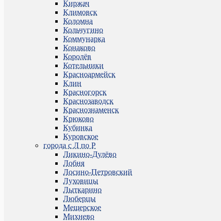
Киржач
Климовск
Коломна
Кольчугино
Коммунарка
Конаково
Королёв
Котельники
Красноармейск
Клин
Красногорск
Краснозаводск
Краснознаменск
Крюково
Кубинка
Куровское
города с Л по Р
Ликино-Дулёво
Лобня
Лосино-Петровский
Луховицы
Лыткарино
Люберцы
Мещерское
Михнево