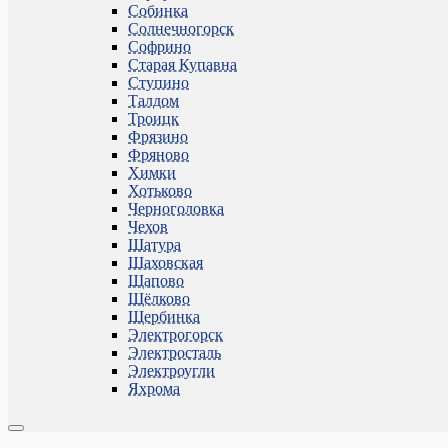
Собинка
Солнечногорск
Софрино
Старая Купавна
Ступино
Талдом
Троицк
Фрязино
Фряново
Химки
Хотьково
Черноголовка
Чехов
Шатура
Шаховская
Щапово
Щёлково
Щербинка
Электрогорск
Электросталь
Электроугли
Яхрома