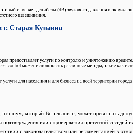
оторый измеряет децибелы (dB) звукового давления в окружающ
стотного взвешивания.
 г. Старая Купавна
торая предоставляет услуги по контролю и уничтожению вредите
pest control может использовать различные методы, такие как ис
услуги для населения и для бизнеса на всей территории города
те, что шум, который Вы слышите, может превышать доп
я подтверждения или опровержения претензий соседей и
ветствии с законодательством или регламентацией в от