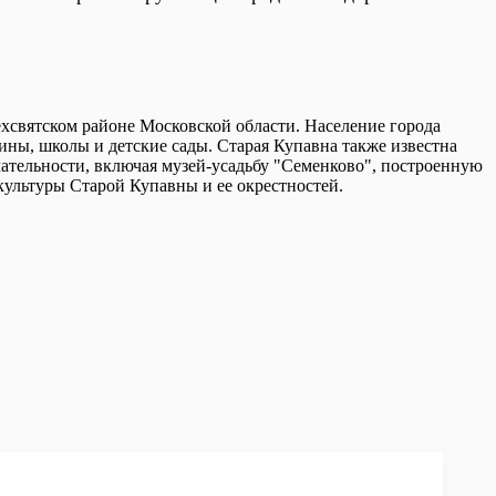
ехсвятском районе Московской области. Население города
зины, школы и детские сады. Старая Купавна также известна
чательности, включая музей-усадьбу "Семенково", построенную
 культуры Старой Купавны и ее окрестностей.