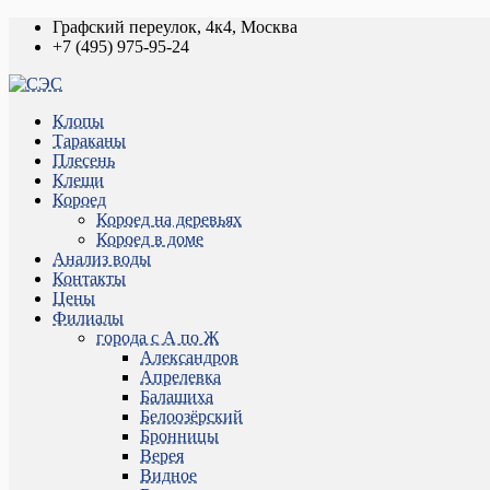
Графский переулок, 4к4, Москва
+7 (495) 975-95-24
Клопы
Тараканы
Плесень
Клещи
Короед
Короед на деревьях
Короед в доме
Анализ воды
Контакты
Цены
Филиалы
города с А по Ж
Александров
Апрелевка
Балашиха
Белоозёрский
Бронницы
Верея
Видное