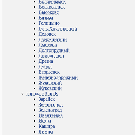
Волоколамск
Воскресенск
Высоковс
Вязьма
Голицыно
Гусь-Хрустальный
Дедовск
Дзержинский
Дмитров
Долгопрудный
Домодедово
Дрезна
Дубна
Егорьевск
Железнодорожный
Жуковский
Жуковский
города с З по К
Зарайск
Звенигород
Зеленоград
Ивантеевка
Истра
Кашира
Кимры