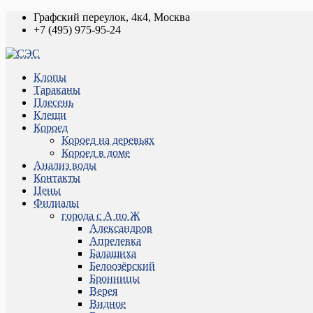
Графский переулок, 4к4, Москва
+7 (495) 975-95-24
Клопы
Тараканы
Плесень
Клещи
Короед
Короед на деревьях
Короед в доме
Анализ воды
Контакты
Цены
Филиалы
города с А по Ж
Александров
Апрелевка
Балашиха
Белоозёрский
Бронницы
Верея
Видное