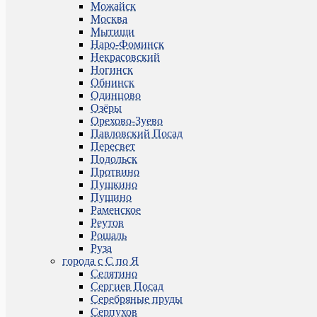
Можайск
Москва
Мытищи
Наро-Фоминск
Некрасовский
Ногинск
Обнинск
Одинцово
Озёры
Орехово-Зуево
Павловский Посад
Пересвет
Подольск
Протвино
Пушкино
Пущино
Раменское
Реутов
Рошаль
Руза
города с С по Я
Селятино
Сергиев Посад
Серебряные пруды
Серпухов