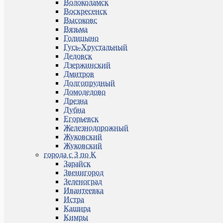
Волоколамск
Воскресенск
Высоковс
Вязьма
Голицыно
Гусь-Хрустальный
Дедовск
Дзержинский
Дмитров
Долгопрудный
Домодедово
Дрезна
Дубна
Егорьевск
Железнодорожный
Жуковский
Жуковский
города с З по К
Зарайск
Звенигород
Зеленоград
Ивантеевка
Истра
Кашира
Кимры