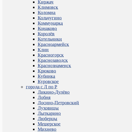
Киржач
Климовск
Коломна
Кольчугино
Коммунарка
Конаково
Королёв
Котельники
Красноармейск
Клин
Красногорск
Краснозаводск
Краснознаменск
Крюково
Кубинка
Куровское
города с Л по Р
Ликино-Дулёво
Лобня
Лосино-Петровский
Луховицы
Лыткарино
Люберцы
Мещерское
Михнево