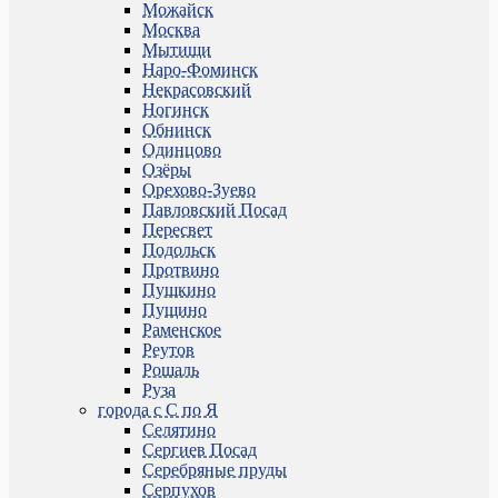
Можайск
Москва
Мытищи
Наро-Фоминск
Некрасовский
Ногинск
Обнинск
Одинцово
Озёры
Орехово-Зуево
Павловский Посад
Пересвет
Подольск
Протвино
Пушкино
Пущино
Раменское
Реутов
Рошаль
Руза
города с С по Я
Селятино
Сергиев Посад
Серебряные пруды
Серпухов