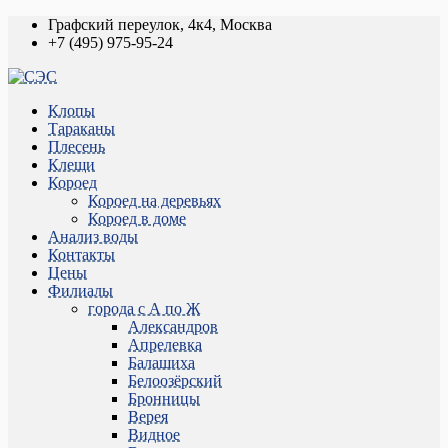
Графский переулок, 4к4, Москва
+7 (495) 975-95-24
Клопы
Тараканы
Плесень
Клещи
Короед
Короед на деревьях
Короед в доме
Анализ воды
Контакты
Цены
Филиалы
города с А по Ж
Александров
Апрелевка
Балашиха
Белоозёрский
Бронницы
Верея
Видное