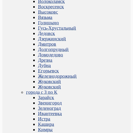
Волоколамск
Воскресенск
Высоковс
Вязьма
Голицыно
Гусь-Хрустальный
Дедовск
Дзержинский
Дмитров
Долгопрудный
Домодедово
Дрезна
Дубна
Егорьевск
Железнодорожный
Жуковский
Жуковский
города с З по К
Зарайск
Звенигород
Зеленоград
Ивантеевка
Истра
Кашира
Кимры