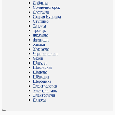
Собинка
Солнечногорск
Софрино
Старая Купавна
Ступино
Талдом
Троицк
Фрязино
Фряново
Химки
Хотьково
Черноголовка
Чехов
Шатура
Шаховская
Щапово
Щёлково
Щербинка
Электрогорск
Электросталь
Электроугли
Яхрома