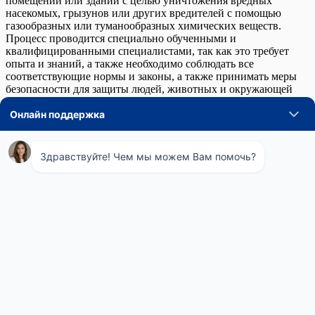
помещений или зданий с целью уничтожения вредных
насекомых, грызунов или других вредителей с помощью
газообразных или туманообразных химических веществ.
Процесс проводится специально обученными и
квалифицированными специалистами, так как это требует
опыта и знаний, а также необходимо соблюдать все
соответствующие нормы и законы, а также принимать меры
безопасности для защиты людей, животных и окружающей
среды.
Процесс профессиональной фумигации может включать в
себя следующие этапы:
Оценка обстановки: специалист проводит осмотр
помещения, чтобы определить масштаб проблемы и
установить источник заражения. Оценка может
включать в себя определение размера помещения, типов
насекомых или грызунов, их распространения и уровня
заражения.
Планирование фумигации: специалисты разрабатывают
план фумигации, который включает в себя выбор
необходимых химических средств, а также определяют,
какие области и поверхности помещения нуждаются в
обработке. Они также определяют, какие меры
безопасности необходимо принять, чтобы защитить
людей, животных и окружающую среду.