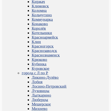
Киржач
Климовск
Коломна
Кольчугино
Коммунарка
Конаково
Королёв
Котельники
Красноармейск
Клин
Красногорск
Краснозаводск
Краснознаменск
Крюково
Кубинка
Куровское
города с Л по Р
Ликино-Дулёво
Лобня
Лосино-Петровский
Луховицы
Лыткарино
Люберцы
Мещерское
Михнево