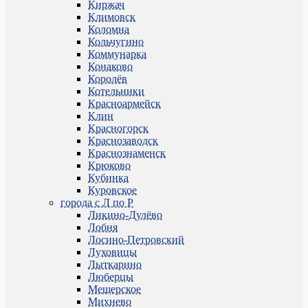
Киржач
Климовск
Коломна
Кольчугино
Коммунарка
Конаково
Королёв
Котельники
Красноармейск
Клин
Красногорск
Краснозаводск
Краснознаменск
Крюково
Кубинка
Куровское
города с Л по Р
Ликино-Дулёво
Лобня
Лосино-Петровский
Луховицы
Лыткарино
Люберцы
Мещерское
Михнево