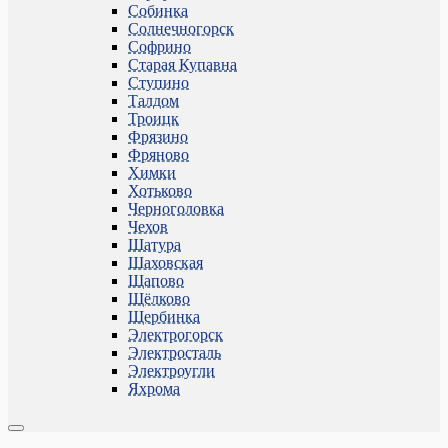
Собинка
Солнечногорск
Софрино
Старая Купавна
Ступино
Талдом
Троицк
Фрязино
Фряново
Химки
Хотьково
Черноголовка
Чехов
Шатура
Шаховская
Щапово
Щёлково
Щербинка
Электрогорск
Электросталь
Электроугли
Яхрома