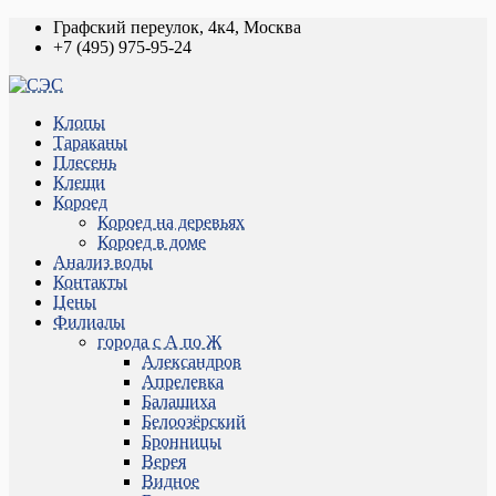
Графский переулок, 4к4, Москва
+7 (495) 975-95-24
Клопы
Тараканы
Плесень
Клещи
Короед
Короед на деревьях
Короед в доме
Анализ воды
Контакты
Цены
Филиалы
города с А по Ж
Александров
Апрелевка
Балашиха
Белоозёрский
Бронницы
Верея
Видное