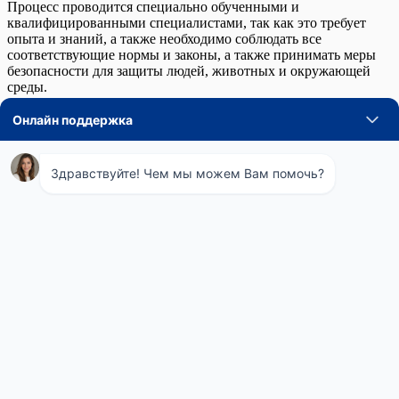
Процесс проводится специально обученными и
квалифицированными специалистами, так как это требует
опыта и знаний, а также необходимо соблюдать все
соответствующие нормы и законы, а также принимать меры
безопасности для защиты людей, животных и окружающей
среды.
Процесс профессиональной фумигации может включать в
себя следующие этапы:
Оценка обстановки: специалист проводит осмотр
помещения, чтобы определить масштаб проблемы и
установить источник заражения. Оценка может
включать в себя определение размера помещения, типов
насекомых или грызунов, их распространения и уровня
заражения.
Планирование фумигации: специалисты разрабатывают
план фумигации, который включает в себя выбор
необходимых химических средств, а также определяют,
какие области и поверхности помещения нуждаются в
обработке. Они также определяют, какие меры
безопасности необходимо принять, чтобы защитить
людей, животных и окружающую среду.
Подготовка помещения: перед началом фумигации
необходимо очистить и подготовить помещение, убрав