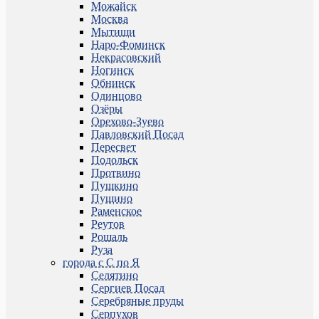
Можайск
Москва
Мытищи
Наро-Фоминск
Некрасовский
Ногинск
Обнинск
Одинцово
Озёры
Орехово-Зуево
Павловский Посад
Пересвет
Подольск
Протвино
Пушкино
Пущино
Раменское
Реутов
Рошаль
Руза
города с С по Я
Селятино
Сергиев Посад
Серебряные пруды
Серпухов