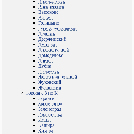
Волоколамск
Воскресенск
Высоковс
Вязьма
Голицыно
Гусь-Хрустальный
Дедовск
Дзержинский
Дмитров
Долгопрудный
Домодедово
Дрезна
Дубна
Егорьевск
Железнодорожный
Жуковский
Жуковский
города с З по К
Зарайск
Звенигород
Зеленоград
Ивантеевка
Истра
Кашира
Кимры