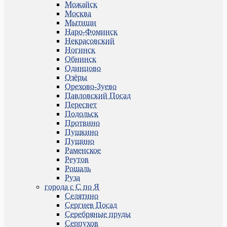
Можайск
Москва
Мытищи
Наро-Фоминск
Некрасовский
Ногинск
Обнинск
Одинцово
Озёры
Орехово-Зуево
Павловский Посад
Пересвет
Подольск
Протвино
Пушкино
Пущино
Раменское
Реутов
Рошаль
Руза
города с С по Я
Селятино
Сергиев Посад
Серебряные пруды
Серпухов