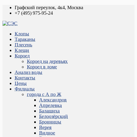
Графский переулок, 4к4, Москва
+7 (495) 975-95-24
Клопы
Тараканы
Плесень
Клещи
Короед
Короед на деревьях
Короед в доме
Анализ воды
Контакты
Цены
Филиалы
города с А по Ж
Александров
Апрелевка
Балашиха
Белоозёрский
Бронницы
Верея
Видное