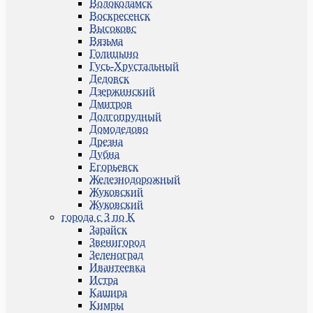
Волоколамск
Воскресенск
Высоковс
Вязьма
Голицыно
Гусь-Хрустальный
Дедовск
Дзержинский
Дмитров
Долгопрудный
Домодедово
Дрезна
Дубна
Егорьевск
Железнодорожный
Жуковский
Жуковский
города с З по К
Зарайск
Звенигород
Зеленоград
Ивантеевка
Истра
Кашира
Кимры