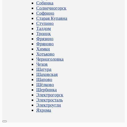
Собинка
Солнечногорск
Софрино
Старая Купавна
Ступино
Талдом
Троицк
Фрязино
Фряново
Химки
Хотьково
Черноголовка
Чехов
Шатура
Шаховская
Щапово
Щёлково
Щербинка
Электрогорск
Электросталь
Электроугли
Яхрома