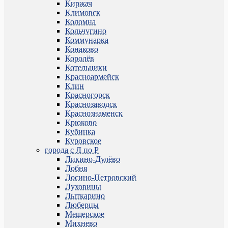
Киржач
Климовск
Коломна
Кольчугино
Коммунарка
Конаково
Королёв
Котельники
Красноармейск
Клин
Красногорск
Краснозаводск
Краснознаменск
Крюково
Кубинка
Куровское
города с Л по Р
Ликино-Дулёво
Лобня
Лосино-Петровский
Луховицы
Лыткарино
Люберцы
Мещерское
Михнево