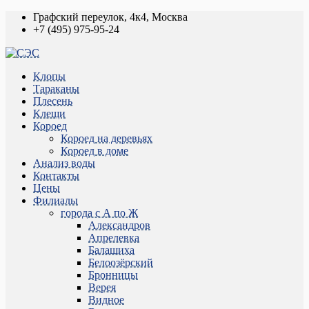
Графский переулок, 4к4, Москва
+7 (495) 975-95-24
Клопы
Тараканы
Плесень
Клещи
Короед
Короед на деревьях
Короед в доме
Анализ воды
Контакты
Цены
Филиалы
города с А по Ж
Александров
Апрелевка
Балашиха
Белоозёрский
Бронницы
Верея
Видное