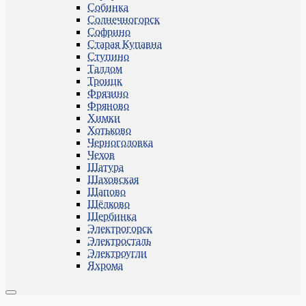
Собинка
Солнечногорск
Софрино
Старая Купавна
Ступино
Талдом
Троицк
Фрязино
Фряново
Химки
Хотьково
Черноголовка
Чехов
Шатура
Шаховская
Щапово
Щёлково
Щербинка
Электрогорск
Электросталь
Электроугли
Яхрома