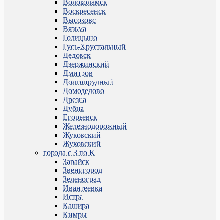
Волоколамск
Воскресенск
Высоковс
Вязьма
Голицыно
Гусь-Хрустальный
Дедовск
Дзержинский
Дмитров
Долгопрудный
Домодедово
Дрезна
Дубна
Егорьевск
Железнодорожный
Жуковский
Жуковский
города с З по К
Зарайск
Звенигород
Зеленоград
Ивантеевка
Истра
Кашира
Кимры