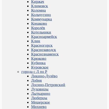
Киржач
Климовск
Коломна
Кольчугино
Коммунарка
Конаково
Королёв
Котельники
Красноармейск
Клин
Красногорск
Краснозаводск
Краснознаменск
Крюково
Кубинка
Куровское
города с Л по Р
Ликино-Дулёво
Лобня
Лосино-Петровский
Луховицы
Лыткарино
Люберцы
Мещерское
Михнево