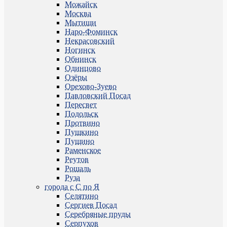
Можайск
Москва
Мытищи
Наро-Фоминск
Некрасовский
Ногинск
Обнинск
Одинцово
Озёры
Орехово-Зуево
Павловский Посад
Пересвет
Подольск
Протвино
Пушкино
Пущино
Раменское
Реутов
Рошаль
Руза
города с С по Я
Селятино
Сергиев Посад
Серебряные пруды
Серпухов