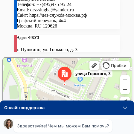
Телефон:
+7(495)975-95-24
Email:
dez-slugba@yandex.ru
Сайт:
https://дез-служба-москва.рф
Графский переулок, 4к4
Москва
,
RU
129626
Адрес ФБУЗ
г. Пушкино, ул. Горького, д. 3
Навигация
Понедельник
08:00 - 21:00
по
Вторник
08:00 - 21:00