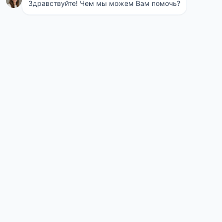
Навигация
Понедельник
08:00 - 21:00
по
Вторник
08:00 - 21:00
Среда
08:00 - 21:00
записям
Четверг
08:00 - 21:00
Пятница
08:00 - 21:00
Суббота
08:00 - 21:00
Воскресенье
08:00 - 21:00
Телефон СЭС
+7 (495) 975-95-24
Contact Us
Sed ut perspiciatis unde omnis iste natus voluptatem accusantium
doloremque laudantium totam reaperiam eaque ipsa quae ab illo
inventore veritatis et quasi architecto beatae vitae dicta sunt