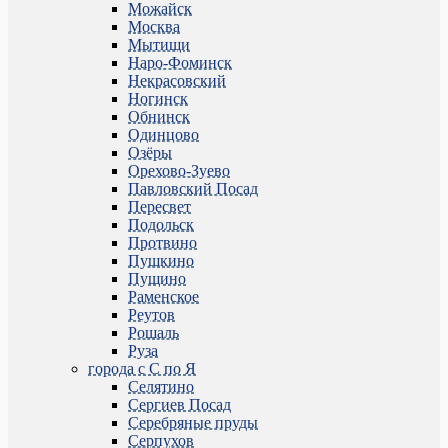
Можайск
Москва
Мытищи
Наро-Фоминск
Некрасовский
Ногинск
Обнинск
Одинцово
Озёры
Орехово-Зуево
Павловский Посад
Пересвет
Подольск
Протвино
Пушкино
Пущино
Раменское
Реутов
Рошаль
Руза
города с С по Я
Селятино
Сергиев Посад
Серебряные пруды
Серпухов