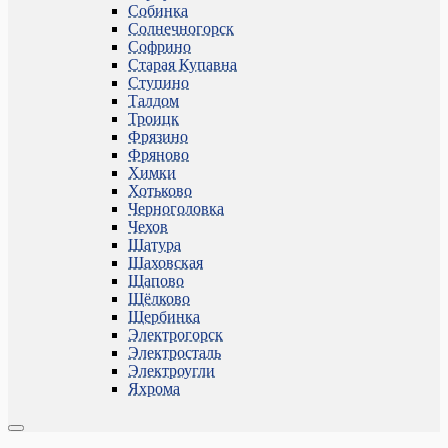
Собинка
Солнечногорск
Софрино
Старая Купавна
Ступино
Талдом
Троицк
Фрязино
Фряново
Химки
Хотьково
Черноголовка
Чехов
Шатура
Шаховская
Щапово
Щёлково
Щербинка
Электрогорск
Электросталь
Электроугли
Яхрома