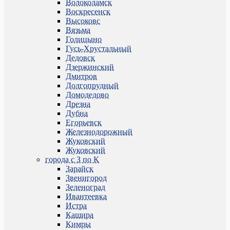
Волоколамск
Воскресенск
Высоковс
Вязьма
Голицыно
Гусь-Хрустальный
Дедовск
Дзержинский
Дмитров
Долгопрудный
Домодедово
Дрезна
Дубна
Егорьевск
Железнодорожный
Жуковский
Жуковский
города с З по К
Зарайск
Звенигород
Зеленоград
Ивантеевка
Истра
Кашира
Кимры