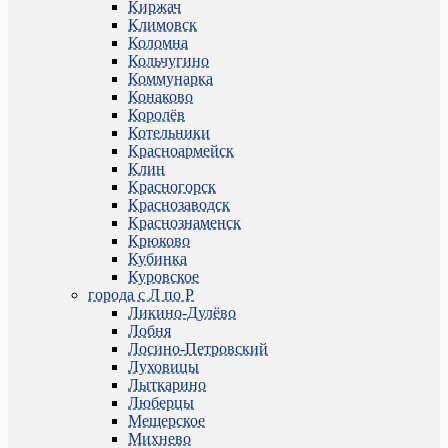
Киржач
Климовск
Коломна
Кольчугино
Коммунарка
Конаково
Королёв
Котельники
Красноармейск
Клин
Красногорск
Краснозаводск
Краснознаменск
Крюково
Кубинка
Куровское
города с Л по Р
Ликино-Дулёво
Лобня
Лосино-Петровский
Луховицы
Лыткарино
Люберцы
Мещерское
Михнево