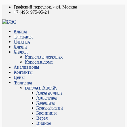
Графский переулок, 4к4, Москва
+7 (495) 975-95-24
Клопы
Тараканы
Плесень
Клещи
Короед
Короед на деревьях
Короед в доме
Анализ воды
Контакты
Цены
Филиалы
города с А по Ж
Александров
Апрелевка
Балашиха
Белоозёрский
Бронницы
Верея
Видное