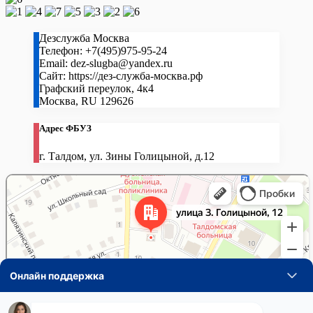
Дезслужба Москва
Телефон:
+7(495)975-95-24
Email:
dez-slugba@yandex.ru
Сайт:
https://дез-служба-москва.рф
Графский переулок, 4к4
Москва
,
RU
129626
Адрес ФБУЗ
г. Талдом, ул. Зины Голицыной, д.12