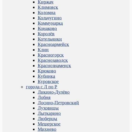
Киржач
Климовск
Коломна
Кольчугино
Коммунарка
Конаково
Королёв
Котельники
Красноармейск
Клин
Красногорск
Краснозаводск
Краснознаменск
Крюково
Кубинка
Куровское
города с Л по Р
Ликино-Дулёво
Лобня
Лосино-Петровский
Луховицы
Лыткарино
Люберцы
Мещерское
Михнево