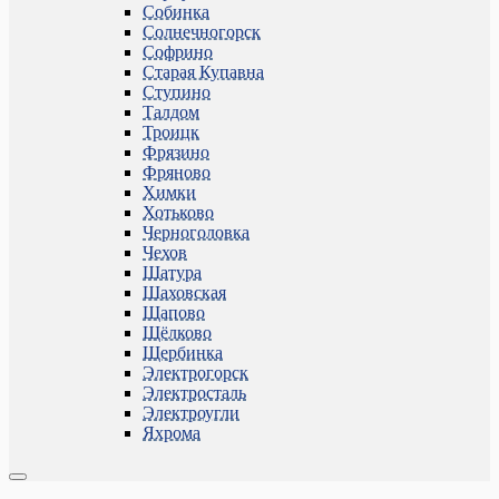
Собинка
Солнечногорск
Софрино
Старая Купавна
Ступино
Талдом
Троицк
Фрязино
Фряново
Химки
Хотьково
Черноголовка
Чехов
Шатура
Шаховская
Щапово
Щёлково
Щербинка
Электрогорск
Электросталь
Электроугли
Яхрома