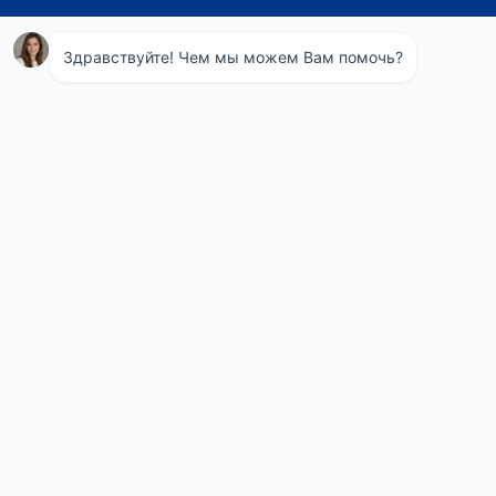
Навигация
Понедельник
08:00 - 21:00
по
Вторник
08:00 - 21:00
Среда
08:00 - 21:00
записям
Четверг
08:00 - 21:00
Пятница
08:00 - 21:00
Суббота
08:00 - 21:00
Воскресенье
08:00 - 21:00
Телефон СЭС
+7 (495) 975-95-24
Contact Us