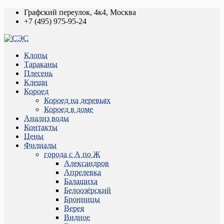
Графский переулок, 4к4, Москва
+7 (495) 975-95-24
Клопы
Тараканы
Плесень
Клещи
Короед
Короед на деревьях
Короед в доме
Анализ воды
Контакты
Цены
Филиалы
города с А по Ж
Александров
Апрелевка
Балашиха
Белоозёрский
Бронницы
Верея
Видное