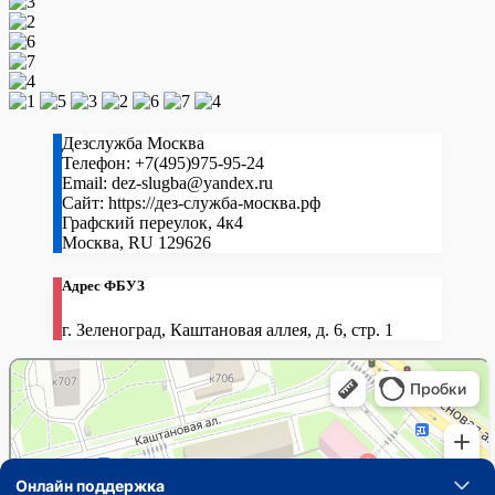
Дезслужба Москва
Телефон:
+7(495)975-95-24
Email:
dez-slugba@yandex.ru
Сайт:
https://дез-служба-москва.рф
Графский переулок, 4к4
Москва
,
RU
129626
Адрес ФБУЗ
г. Зеленоград, Каштановая аллея, д. 6, стр. 1