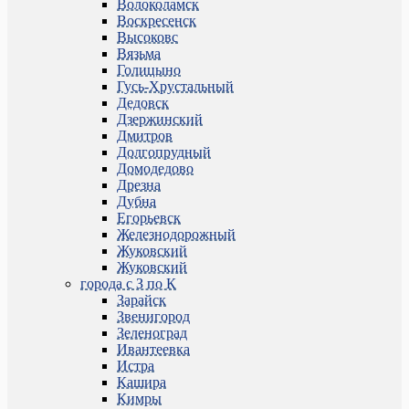
Волоколамск
Воскресенск
Высоковс
Вязьма
Голицыно
Гусь-Хрустальный
Дедовск
Дзержинский
Дмитров
Долгопрудный
Домодедово
Дрезна
Дубна
Егорьевск
Железнодорожный
Жуковский
Жуковский
города с З по К
Зарайск
Звенигород
Зеленоград
Ивантеевка
Истра
Кашира
Кимры