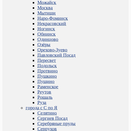
Можайск
Москва
Мытищи
Наро-Фоминск
Некрасовский
Ногинск
Обнинск
Одинцово
Озёры
Орехово-Зуево
Павловский Посад
Пересвет
Подольск
Протвино
Пушкино
Пущино
Раменское
Реутов
Рошаль
Руза
города с С по Я
Селятино
Сергиев Посад
Серебряные пруды
Серпухов