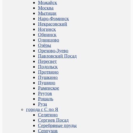
Можайск
Москва
Мытищи
Наро-Фоминск
Некрасовский
Ногинск
Обнинск
Одинцово
Озёры
Орехово-Зуево
Павловский Посад
Пересвет
Подольск
Протвино
Пушкино
Пущино
Раменское
Реутов
Рошаль
Руза
города с С по Я
Селятино
Сергиев Посад
Серебряные пруды
Серпухов