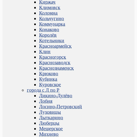
Киржач
Климовск
Коломна
Кольчугино
Коммунарка
Конаково
Королёв
Котельники
Красноармейск
Клин
Красногорск
Краснозаводск
Краснознаменск
Крюково
Кубинка
Куровское
города с Л по Р
Ликино-Дулёво
Лобня
Лосино-Петровский
Луховицы
Лыткарино
Люберцы
Мещерское
Михнево