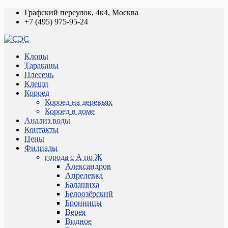
Графский переулок, 4к4, Москва
+7 (495) 975-95-24
Клопы
Тараканы
Плесень
Клещи
Короед
Короед на деревьях
Короед в доме
Анализ воды
Контакты
Цены
Филиалы
города с А по Ж
Александров
Апрелевка
Балашиха
Белоозёрский
Бронницы
Верея
Видное