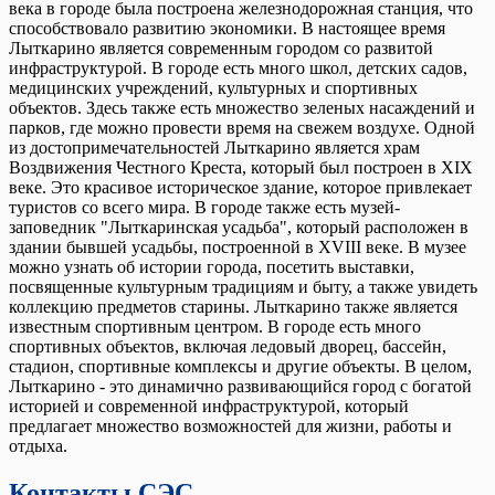
века в городе была построена железнодорожная станция, что
способствовало развитию экономики. В настоящее время
Лыткарино является современным городом со развитой
инфраструктурой. В городе есть много школ, детских садов,
медицинских учреждений, культурных и спортивных
объектов. Здесь также есть множество зеленых насаждений и
парков, где можно провести время на свежем воздухе. Одной
из достопримечательностей Лыткарино является храм
Воздвижения Честного Креста, который был построен в XIX
веке. Это красивое историческое здание, которое привлекает
туристов со всего мира. В городе также есть музей-
заповедник "Лыткаринская усадьба", который расположен в
здании бывшей усадьбы, построенной в XVIII веке. В музее
можно узнать об истории города, посетить выставки,
посвященные культурным традициям и быту, а также увидеть
коллекцию предметов старины. Лыткарино также является
известным спортивным центром. В городе есть много
спортивных объектов, включая ледовый дворец, бассейн,
стадион, спортивные комплексы и другие объекты. В целом,
Лыткарино - это динамично развивающийся город с богатой
историей и современной инфраструктурой, который
предлагает множество возможностей для жизни, работы и
отдыха.
Контакты СЭС