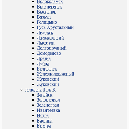
Волоколамск
Воскресенск
Высоковс
Вязьма
Голицыно
Гусь-Хрустальный
Дедовск
Дзержинский
Дмитров
Долгопрудный
Домодедово
Дрезна
Дубна
Егорьевск
Железнодорожный
Жуковский
Жуковский
города с З по К
Зарайск
Звенигород
Зеленоград
Ивантеевка
Истра
Кашира
Кимры