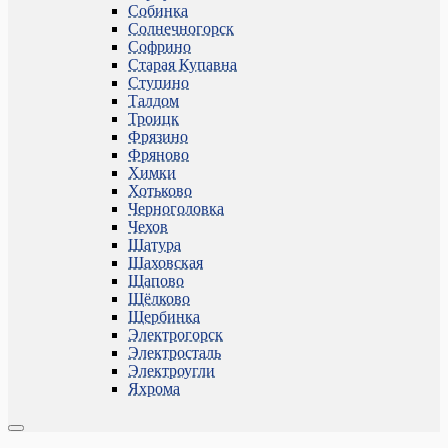
Собинка
Солнечногорск
Софрино
Старая Купавна
Ступино
Талдом
Троицк
Фрязино
Фряново
Химки
Хотьково
Черноголовка
Чехов
Шатура
Шаховская
Щапово
Щёлково
Щербинка
Электрогорск
Электросталь
Электроугли
Яхрома