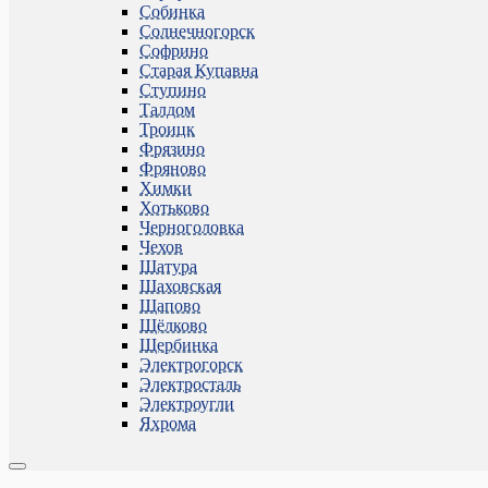
Собинка
Солнечногорск
Софрино
Старая Купавна
Ступино
Талдом
Троицк
Фрязино
Фряново
Химки
Хотьково
Черноголовка
Чехов
Шатура
Шаховская
Щапово
Щёлково
Щербинка
Электрогорск
Электросталь
Электроугли
Яхрома