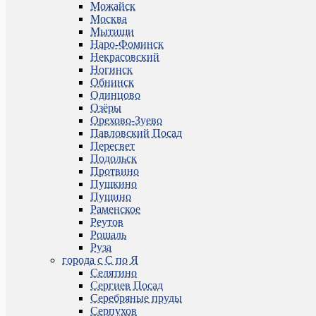
Можайск
Москва
Мытищи
Наро-Фоминск
Некрасовский
Ногинск
Обнинск
Одинцово
Озёры
Орехово-Зуево
Павловский Посад
Пересвет
Подольск
Протвино
Пушкино
Пущино
Раменское
Реутов
Рошаль
Руза
города с С по Я
Селятино
Сергиев Посад
Серебряные пруды
Серпухов