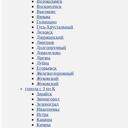
Волоколамск
Воскресенск
Высоковс
Вязьма
Голицыно
Гусь-Хрустальный
Дедовск
Дзержинский
Дмитров
Долгопрудный
Домодедово
Дрезна
Дубна
Егорьевск
Железнодорожный
Жуковский
Жуковский
города с З по К
Зарайск
Звенигород
Зеленоград
Ивантеевка
Истра
Кашира
Кимры