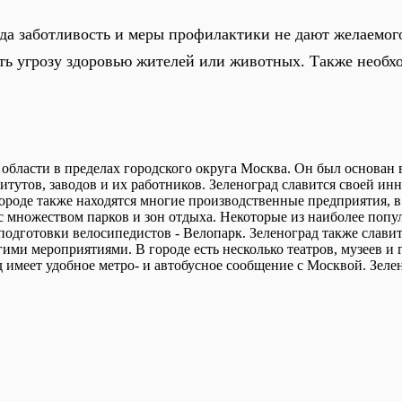
да заботливость и меры профилактики не дают желаемого 
ть угрозу здоровью жителей или животных. Также необхо
 области в пределах городского округа Москва. Он был основан
тутов, заводов и их работников. Зеленоград славится своей ин
ороде также находятся многие производственные предприятия, в
с множеством парков и зон отдыха. Некоторые из наиболее попу
подготовки велосипедистов - Велопарк. Зеленоград также славит
ими мероприятиями. В городе есть несколько театров, музеев и 
д имеет удобное метро- и автобусное сообщение с Москвой. Зеле