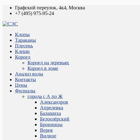
Графский переулок, 4к4, Москва
+7 (495) 975-95-24
Клопы
Тараканы
Плесень
Клещи
Короед
Короед на деревьях
Короед в доме
Анализ воды
Контакты
Цены
Филиалы
города с А по Ж
Александров
Апрелевка
Балашиха
Белоозёрский
Бронницы
Верея
Видное