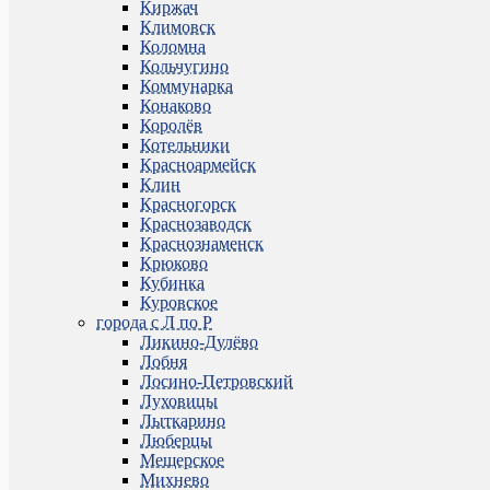
Киржач
Климовск
Коломна
Кольчугино
Коммунарка
Конаково
Королёв
Котельники
Красноармейск
Клин
Красногорск
Краснозаводск
Краснознаменск
Крюково
Кубинка
Куровское
города с Л по Р
Ликино-Дулёво
Лобня
Лосино-Петровский
Луховицы
Лыткарино
Люберцы
Мещерское
Михнево