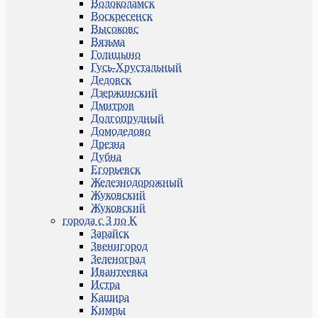
Волоколамск
Воскресенск
Высоковс
Вязьма
Голицыно
Гусь-Хрустальный
Дедовск
Дзержинский
Дмитров
Долгопрудный
Домодедово
Дрезна
Дубна
Егорьевск
Железнодорожный
Жуковский
Жуковский
города с З по К
Зарайск
Звенигород
Зеленоград
Ивантеевка
Истра
Кашира
Кимры