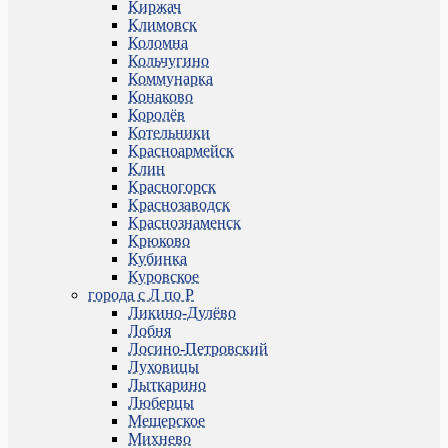
Киржач
Климовск
Коломна
Кольчугино
Коммунарка
Конаково
Королёв
Котельники
Красноармейск
Клин
Красногорск
Краснозаводск
Краснознаменск
Крюково
Кубинка
Куровское
города с Л по Р
Ликино-Дулёво
Лобня
Лосино-Петровский
Луховицы
Лыткарино
Люберцы
Мещерское
Михнево