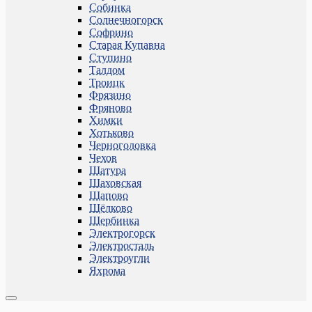
Собинка
Солнечногорск
Софрино
Старая Купавна
Ступино
Талдом
Троицк
Фрязино
Фряново
Химки
Хотьково
Черноголовка
Чехов
Шатура
Шаховская
Щапово
Щёлково
Щербинка
Электрогорск
Электросталь
Электроугли
Яхрома