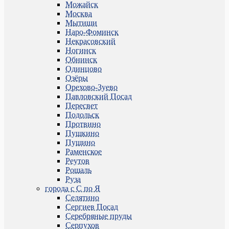
Можайск
Москва
Мытищи
Наро-Фоминск
Некрасовский
Ногинск
Обнинск
Одинцово
Озёры
Орехово-Зуево
Павловский Посад
Пересвет
Подольск
Протвино
Пушкино
Пущино
Раменское
Реутов
Рошаль
Руза
города с С по Я
Селятино
Сергиев Посад
Серебряные пруды
Серпухов