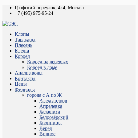
Графский переулок, 4к4, Москва
+7 (495) 975-95-24
Клопы
Тараканы
Плесень
Клещи
Короед
Короед на деревьях
Короед в доме
Анализ воды
Контакты
Цены
Филиалы
города с А по Ж
Александров
Апрелевка
Балашиха
Белоозёрский
Бронницы
Верея
Видное