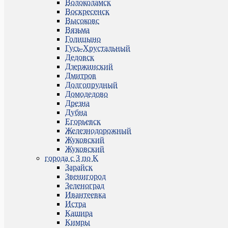
Волоколамск
Воскресенск
Высоковс
Вязьма
Голицыно
Гусь-Хрустальный
Дедовск
Дзержинский
Дмитров
Долгопрудный
Домодедово
Дрезна
Дубна
Егорьевск
Железнодорожный
Жуковский
Жуковский
города с З по К
Зарайск
Звенигород
Зеленоград
Ивантеевка
Истра
Кашира
Кимры