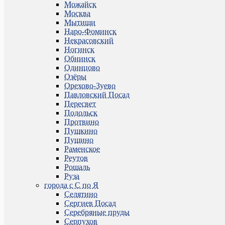
Можайск
Москва
Мытищи
Наро-Фоминск
Некрасовский
Ногинск
Обнинск
Одинцово
Озёры
Орехово-Зуево
Павловский Посад
Пересвет
Подольск
Протвино
Пушкино
Пущино
Раменское
Реутов
Рошаль
Руза
города с С по Я
Селятино
Сергиев Посад
Серебряные пруды
Серпухов