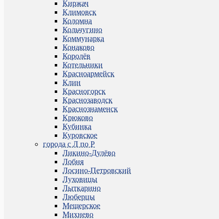
Киржач
Климовск
Коломна
Кольчугино
Коммунарка
Конаково
Королёв
Котельники
Красноармейск
Клин
Красногорск
Краснозаводск
Краснознаменск
Крюково
Кубинка
Куровское
города с Л по Р
Ликино-Дулёво
Лобня
Лосино-Петровский
Луховицы
Лыткарино
Люберцы
Мещерское
Михнево