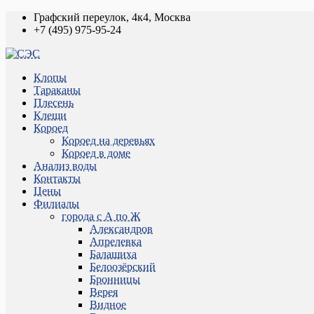
Графский переулок, 4к4, Москва
+7 (495) 975-95-24
Клопы
Тараканы
Плесень
Клещи
Короед
Короед на деревьях
Короед в доме
Анализ воды
Контакты
Цены
Филиалы
города с А по Ж
Александров
Апрелевка
Балашиха
Белоозёрский
Бронницы
Верея
Видное