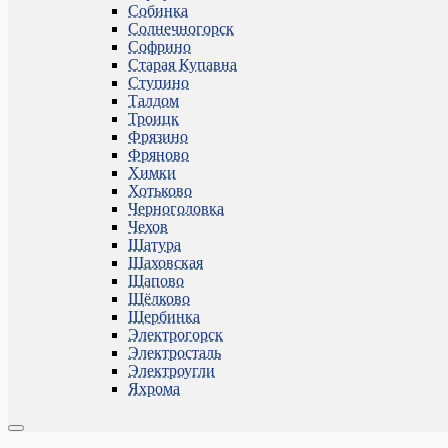
Собинка
Солнечногорск
Софрино
Старая Купавна
Ступино
Талдом
Троицк
Фрязино
Фряново
Химки
Хотьково
Черноголовка
Чехов
Шатура
Шаховская
Щапово
Щёлково
Щербинка
Электрогорск
Электросталь
Электроугли
Яхрома